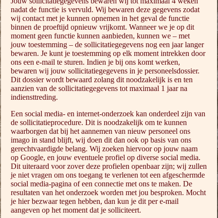
Jouw sollicitatiegegevens bewaren wij tot maximaal 4 weken
nadat de functie is vervuld. Wij bewaren deze gegevens zodat
wij contact met je kunnen opnemen in het geval de functie
binnen de proeftijd opnieuw vrijkomt. Wanneer we je op dit
moment geen functie kunnen aanbieden, kunnen we – met
jouw toestemming – de sollicitatiegegevens nog een jaar langer
bewaren. Je kunt je toestemming op elk moment intrekken door
ons een e-mail te sturen. Indien je bij ons komt werken,
bewaren wij jouw sollicitatiegegevens in je personeelsdossier.
Dit dossier wordt bewaard zolang dit noodzakelijk is en ten
aanzien van de sollicitatiegegevens tot maximaal 1 jaar na
indiensttreding.
Een social media- en internet-onderzoek kan onderdeel zijn van
de sollicitatieprocedure. Dit is noodzakelijk om te kunnen
waarborgen dat bij het aannemen van nieuw personeel ons
imago in stand blijft, wij doen dit dan ook op basis van ons
gerechtvaardigde belang. Wij zoeken hiervoor op jouw naam
op Google, en jouw eventuele profiel op diverse social media.
Dit uiteraard voor zover deze profielen openbaar zijn; wij zullen
je niet vragen om ons toegang te verlenen tot een afgeschermde
social media-pagina of een connectie met ons te maken. De
resultaten van het onderzoek worden met jou besproken. Mocht
je hier bezwaar tegen hebben, dan kun je dit per e-mail
aangeven op het moment dat je solliciteert.