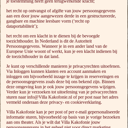
je toestemming heeft geen terugwerkende kracht;
het recht op ontvangst of afgifte van jouw persoonsgegevens
aan een door jouw aangewezen derde in een gestructureerde,
gangbare en machine leesbare vorm (‘recht op
dataportabiliteit’);
het recht om een klacht in te dienen bij de bevoegde
toezichthouder. In Nederland is dit de Autoriteit
Persoonsgegevens. Wanneer je in een ander land van de
Europese Unie woont of werkt, kun je een klacht indienen bij
de toezichthouder in dat land.
Je kunt op verschillende manieren je privacyrechten uitoefenen.
Via Inloggen kunnen klanten een account aanmaken en
inloggen om bijvoorbeeld inzage te krijgen in reserveringen en
de persoonsgegevens zoals deze bij ons bekend zijn. Binnen
deze omgeving kun je ook jouw persoonsgegevens wijzigen.
Verder kun je verzoeken tot uitoefening van je privacyrechten
sturen naar info@Villa Kakofonie.nl of per post naar het adres
vermeld onderaan deze privacy- en cookieverklaring.
Villa Kakofonie kan je per post of per e-mail gepersonaliseerde
informatie sturen, bijvoorbeeld op basis van je vorige bezoeken
aan ons theater. Als je wilt dat Villa Kakofonie jouw
persoonsgegevens in het geheel niet voor direct marketing