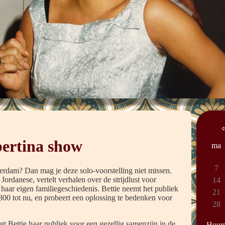
bertina show
ma
7
erdam? Dan mag je deze solo-voorstelling niet missen.
Jordanese, vertelt verhalen over de strijdlust voor
14
 haar eigen familiegeschiedenis. Bettie neemt het publiek
21
1800 tot nu, en probeert een oplossing te bedenken voor
28
gt Bettie haar publiek voor een gezellig samenzijn in de
Hours