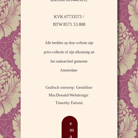
KVK:67733573 /
BTW:8571.53.808
Alle beelden op deze website zijn
prive-collectie of zijn afkomstig uit
het stadsarchief gemeente
.
Amsterdam
Grafisch ontwerp: Geraldine
MacDonald/Webdesign:
Timothy Falorni
e
m
a