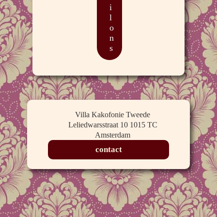
i
l
o
n
s
Villa Kakofonie Tweede
Leliedwarsstraat 10 1015 TC
Amsterdam
contact